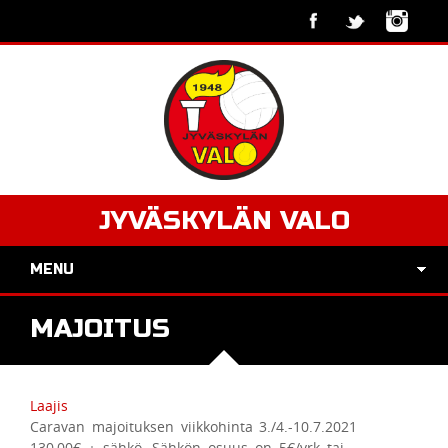
JYVÄSKYLÄN VALO
MENU
MAJOITUS
Laajis
Caravan majoituksen viikkohinta 3./4.-10.7.2021
130,00€ + sähkö. Sähkön osuus on 5€/vrk tai