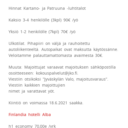
Hinnat Kartano- ja Patruuna -luhtitalot
Kaksio 3-4 henkilölle (3kpl) 90€ /yö
Yksiö 1-2 henkilölle (7kpl) 70€ /yö
Ulkotilat. Pihapiiri on väljä ja rauhoitettu
autoliikenteeltä. Autopaikat ovat maksutta käytössänne.
Veloitamme palauttamattomasta avaimesta 30€.
Muuta: Majoittujat varaavat majoituksen sähköpostilla
osoitteeseen: kokouspalvelut@jko.fi.
Viestiin otsikoksi ”Jyväskylän Valo, majoitusvaraus”.
Viestiin kaikkien majoittujien
nimet ja varattavat yöt.
Kiintiö on voimassa 18.6.2021 saakka.
Finlandia hotelli Alba
h1 economy 70,00e /vrk