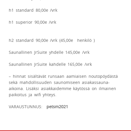
h1 standard 80,00e /vrk
h1 superior 90,00e /vrk
h2 standard 90,00e /vrk (45,00e henkilö )
Saunallinen JrSuite yhdelle 145,00e /vrk
Saunallinen JrSuite kahdelle 165,00e /vrk
– hinnat sisältävät runsaan aamiaisen noutopöydästä
sekä mahdollisuuden saunomiseen asiakassauna-
aikoina. Lisäksi asiakkaidemme käytössä on ilmainen
paikoitus ja wifi yhteys.
VARAUSTUNNUS:
petsm2021