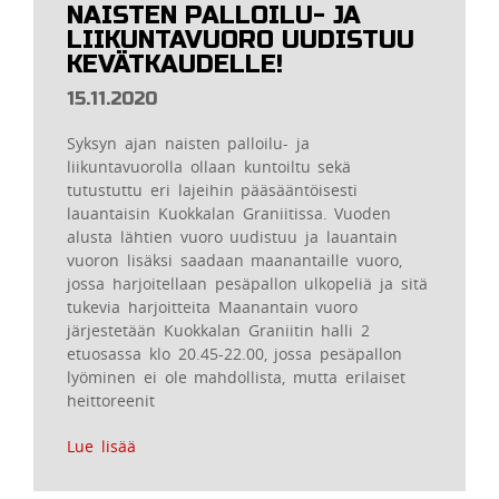
NAISTEN PALLOILU- JA
LIIKUNTAVUORO UUDISTUU
KEVÄTKAUDELLE!
15.11.2020
Syksyn ajan naisten palloilu- ja
liikuntavuorolla ollaan kuntoiltu sekä
tutustuttu eri lajeihin pääsääntöisesti
lauantaisin Kuokkalan Graniitissa. Vuoden
alusta lähtien vuoro uudistuu ja lauantain
vuoron lisäksi saadaan maanantaille vuoro,
jossa harjoitellaan pesäpallon ulkopeliä ja sitä
tukevia harjoitteita Maanantain vuoro
järjestetään Kuokkalan Graniitin halli 2
etuosassa klo 20.45-22.00, jossa pesäpallon
lyöminen ei ole mahdollista, mutta erilaiset
heittoreenit
Lue lisää